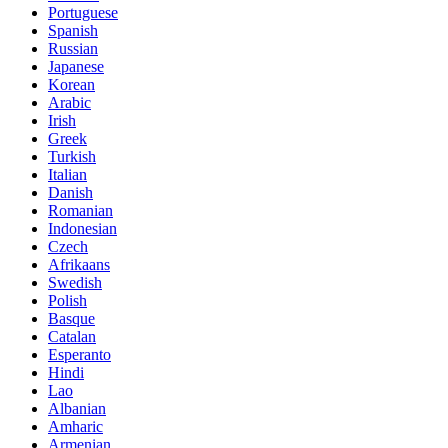
Portuguese
Spanish
Russian
Japanese
Korean
Arabic
Irish
Greek
Turkish
Italian
Danish
Romanian
Indonesian
Czech
Afrikaans
Swedish
Polish
Basque
Catalan
Esperanto
Hindi
Lao
Albanian
Amharic
Armenian