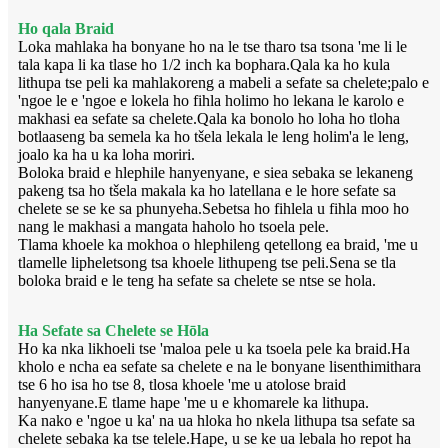
Ho qala Braid
Loka mahlaka ha bonyane ho na le tse tharo tsa tsona 'me li le
tala kapa li ka tlase ho 1/2 inch ka bophara.Qala ka ho kula
lithupa tse peli ka mahlakoreng a mabeli a sefate sa chelete;palo e
'ngoe le e 'ngoe e lokela ho fihla holimo ho lekana le karolo e
makhasi ea sefate sa chelete.Qala ka bonolo ho loha ho tloha
botlaaseng ba semela ka ho tšela lekala le leng holim'a le leng,
joalo ka ha u ka loha moriri.
Boloka braid e hlephile hanyenyane, e siea sebaka se lekaneng
pakeng tsa ho tšela makala ka ho latellana e le hore sefate sa
chelete se se ke sa phunyeha.Sebetsa ho fihlela u fihla moo ho
nang le makhasi a mangata haholo ho tsoela pele.
Tlama khoele ka mokhoa o hlephileng qetellong ea braid, 'me u
tlamelle lipheletsong tsa khoele lithupeng tse peli.Sena se tla
boloka braid e le teng ha sefate sa chelete se ntse se hola.
Ha Sefate sa Chelete se Hōla
Ho ka nka likhoeli tse 'maloa pele u ka tsoela pele ka braid.Ha
kholo e ncha ea sefate sa chelete e na le bonyane lisenthimithara
tse 6 ho isa ho tse 8, tlosa khoele 'me u atolose braid
hanyenyane.E tlame hape 'me u e khomarele ka lithupa.
Ka nako e 'ngoe u ka' na ua hloka ho nkela lithupa tsa sefate sa
chelete sebaka ka tse telele.Hape, u se ke ua lebala ho repot ha