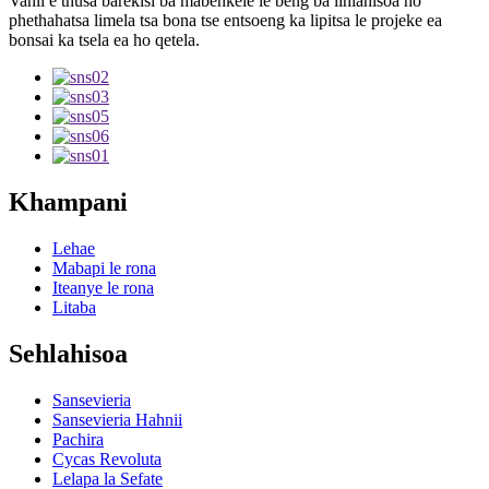
Vanli e thusa barekisi ba mabenkele le beng ba lihlahisoa ho
phethahatsa limela tsa bona tse entsoeng ka lipitsa le projeke ea
bonsai ka tsela ea ho qetela.
Khampani
Lehae
Mabapi le rona
Iteanye le rona
Litaba
Sehlahisoa
Sansevieria
Sansevieria Hahnii
Pachira
Cycas Revoluta
Lelapa la Sefate