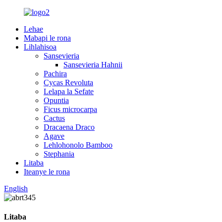
Lehae
Mabapi le rona
Lihlahisoa
Sansevieria
Sansevieria Hahnii
Pachira
Cycas Revoluta
Lelapa la Sefate
Opuntia
Ficus microcarpa
Cactus
Dracaena Draco
Agave
Lehlohonolo Bamboo
Stephania
Litaba
Iteanye le rona
English
Litaba