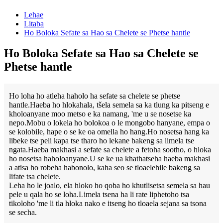
Lehae
Litaba
Ho Boloka Sefate sa Hao sa Chelete se Phetse hantle
Ho Boloka Sefate sa Hao sa Chelete se
Phetse hantle
Ho loha ho atleha haholo ha sefate sa chelete se phetse
hantle.Haeba ho hlokahala, tšela semela sa ka tlung ka pitseng e
kholoanyane moo metso e ka namang, 'me u se nosetse ka
nepo.Mobu o lokela ho bolokoa o le mongobo hanyane, empa o
se kolobile, hape o se ke oa omella ho hang.Ho nosetsa hang ka
libeke tse peli kapa tse tharo ho lekane bakeng sa limela tse
ngata.Haeba makhasi a sefate sa chelete a fetoha sootho, o hloka
ho nosetsa haholoanyane.U se ke ua khathatseha haeba makhasi
a atisa ho robeha habonolo, kaha seo se tloaelehile bakeng sa
lifate tsa chelete.
Leha ho le joalo, ela hloko ho qoba ho khutlisetsa semela sa hau
pele u qala ho se loha.Limela tsena ha li rate liphetoho tsa
tikoloho 'me li tla hloka nako e itseng ho tloaela sejana sa tsona
se secha.