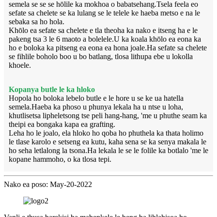
semela se se se hōlile ka mokhoa o babatsehang.Tsela feela eo
sefate sa chelete se ka lulang se le telele ke haeba metso e na le
sebaka sa ho hola.
Khōlo ea sefate sa chelete e tla theoha ka nako e itseng ha e le
pakeng tsa 3 le 6 maoto a bolelele.U ka koala khōlo ea eona ka
ho e boloka ka pitseng ea eona ea hona joale.Ha sefate sa chelete
se fihlile boholo boo u bo batlang, tlosa lithupa ebe u lokolla
khoele.
Kopanya butle le ka hloko
Hopola ho boloka lebelo butle e le hore u se ke ua hatella
semela.Haeba ka phoso u phunya lekala ha u ntse u loha,
khutlisetsa lipheletsong tse peli hang-hang, 'me u phuthe seam ka
theipi ea bongaka kapa ea grafting.
Leha ho le joalo, ela hloko ho qoba ho phuthela ka thata holimo
le tlase karolo e setseng ea kutu, kaha sena se ka senya makala le
ho seha letlalong la tsona.Ha lekala le se le folile ka botlalo 'me le
kopane hammoho, o ka tlosa tepi.
Nako ea poso: May-20-2022